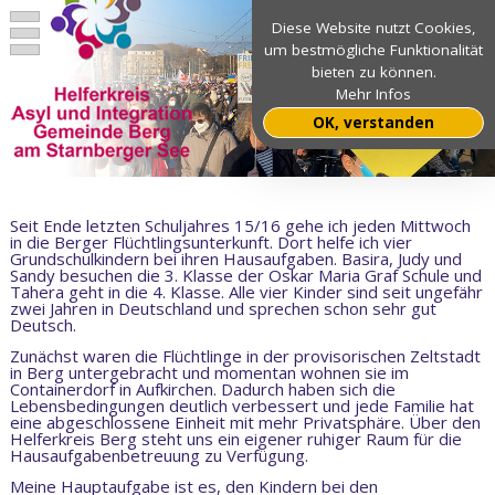
Diese Website nutzt Cookies,
um bestmögliche Funktionalität
bieten zu können.
Mehr Infos
OK, verstanden
Seit Ende letzten Schuljahres 15/16 gehe ich jeden Mittwoch
in die Berger Flüchtlingsunterkunft. Dort helfe ich vier
Grundschulkindern bei ihren Hausaufgaben. Basira, Judy und
Sandy besuchen die 3. Klasse der Oskar Maria Graf Schule und
Tahera geht in die 4. Klasse. Alle vier Kinder sind seit ungefähr
zwei Jahren in Deutschland und sprechen schon sehr gut
Deutsch.
Zunächst waren die Flüchtlinge in der provisorischen Zeltstadt
in Berg untergebracht und momentan wohnen sie im
Containerdorf in Aufkirchen. Dadurch haben sich die
Lebensbedingungen deutlich verbessert und jede Familie hat
eine abgeschlossene Einheit mit mehr Privatsphäre. Über den
Helferkreis Berg steht uns ein eigener ruhiger Raum für die
Hausaufgabenbetreuung zu Verfügung.
Meine Hauptaufgabe ist es, den Kindern bei den