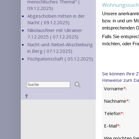
menschlisches Thema!" (
Wohnungssuc
09.12.2025)
U
nsere
anerkannt
Abgeschoben mitten in der
bzw. in und um 
Nacht ( 09.12.2025)
entsprechenden G
Nikolausfeier mit Ukrainer
7.12.2025 ( 07.12.2025)
Falls Sie entspre
Nacht-und-Nebel-Abschiebung
möchten, oder Fra
in Berg ( 07.12.2025)
Fischpatenschaft ( 05.12.2025)
Sie können Ihre 
Hinweise zum Da
Vorname
*
:
Nachname
*
:
Telefon
*
:
E-Mail
*
:
Wie möchten Sie