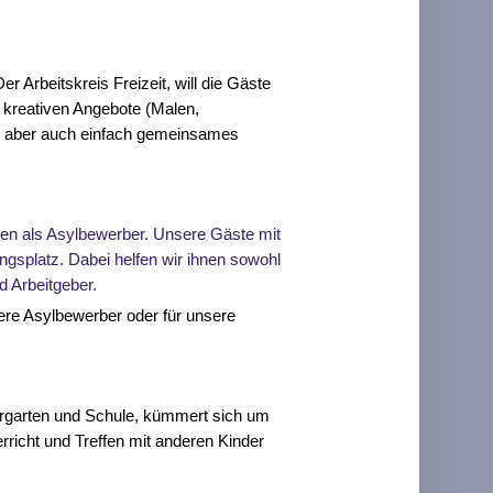
r Arbeitskreis Freizeit, will die Gäste
le kreativen Angebote (Malen,
n
aber
auch einfach
gemeinsames
en als Asylbewerber.
U
nsere Gäste mit
ungsplatz. Dabei helfen wir ihnen sowohl
d Arbeitgeber.
nsere Asylbewerber
oder
für unsere
ergarten und Schule,
kümmert sich um
rricht
und Treffen mit anderen Kinder