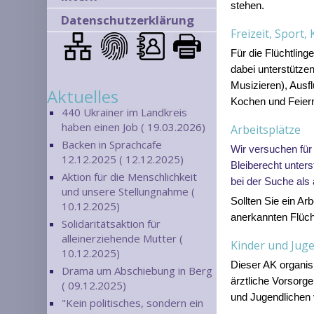
stehen.
Datenschutzerklärung
Freizeit, Sport,
Für die Flüchtling
dabei unterstützen
Musizieren), Ausf
Aktuelles
Kochen und Feiern
440 Ukrainer im Landkreis
haben einen Job ( 19.03.2026)
Arbeitsplätze
Backen in Sprachcafe
Wir
versuchen für
12.12.2025 ( 12.12.2025)
Bleiberecht unters
Aktion für die Menschlichkeit
bei der Suche als
und unsere Stellungnahme (
Sollten Sie ein Ar
10.12.2025)
anerkannten Flücht
Solidaritätsaktion für
alleinerziehende Mutter (
Kinder und Jug
10.12.2025)
Dieser AK organis
Drama um Abschiebung in Berg
ä
rztliche Vorsorg
( 09.12.2025)
und Jugend
lichen
"Kein politisches, sondern ein