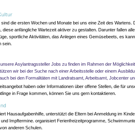
 Kultur
e sind die ersten Wochen und Monate bei uns eine Zeit des Wartens. De
, diese anfängliche Wartezeit aktiver zu gestalten. Darunter fallen al
lüge, sportliche Aktivitäten, das Anlegen eines Gemüsebeets,
es kan
 sein.
 unsere Asyl
antragssteller
Job
s
zu finden
im Rahmen der Möglichkeit
tützen wir bei der Suche nach einer Arbeitsstelle oder einem Ausbild
 auch bei den Formalitäten mit Landratsamt, Arbeitsamt, Jobcenter un
beitsangebot haben oder Informationen über offene Stellen, die für u
linge in
Frage kommen, können Sie uns gern kontaktieren.
end
iert Hausaufgabenhilfe
, unterstützt die Eltern bei Anmeldung im Kind
e
und
Impftermine.
organisiert
Ferienfreizeitprogramm
e,
Schwimmunte
 von anderen Schulen
.