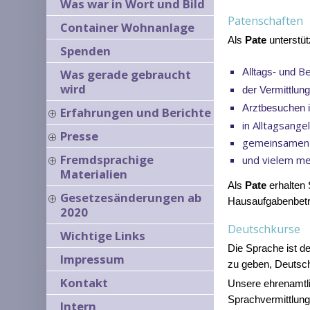
Was war in Wort und Bild
Patenschaften
Container Wohnanlage
Als
Pate
unterstüt
Spenden
Be
Was gerade gebraucht
Alltags- und
wird
der Vermittlun
Arztbesuchen i
Erfahrungen und Berichte
in Alltagsang
Presse
gemeinsamen
Fremdsprachige
und vielem m
Materialien
Als
Pate
erhalten 
Gesetzesänderungen ab
Hausaufgabenbetr
2020
Deutschkurse
Wichtige Links
Die Sprache ist de
Impressum
zu geben, Deutsch
Kontakt
Unsere ehrenamtli
Sprachvermittlung
Intern