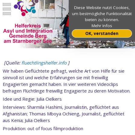
Diese Website nutzt Cookies,
um bestmögliche Funktionalität
bieten zu können.
Mehr Infos
OK, verstanden
[Quelle:
fluechtlingshelfer.info
]
Wir haben Geflüchtete gefragt, welche Art von Hilfe für sie
sinnvoll ist und welche Erfahrungen sie mit freiwillig
Engagierten gemacht haben. In vier weiteren Videoclips
befragen Flüchtlinge freiwillig Engagierte zu deren Motivation.
Idee und Regie: Julia Oelkers
Interviews: Sharmila Hashimi, Journalistin, geflüchtet aus
Afghanistan; Thomas Mboya Ochieng, Journalist, geflüchtet
aus Kenia; Julia Oelkers
Produktion: out of focus filmproduktion